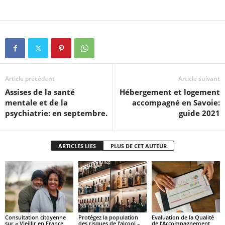
Article précédent
Article suivant
Assises de la santé
Hébergement et logement
mentale et de la
accompagné en Savoie:
psychiatrie: en septembre.
guide 2021
ARTICLES LIES
PLUS DE CET AUTEUR
Consultation citoyenne
Protégez la population
Evaluation de la Qualité
sur « Vieillir en France,
des risques de l’alcool –
de l’Accompagnement