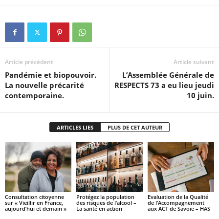
Article précédent
Article suivant
Pandémie et biopouvoir.
L’Assemblée Générale de
La nouvelle précarité
RESPECTS 73 a eu lieu jeudi
contemporaine.
10 juin.
ARTICLES LIES
PLUS DE CET AUTEUR
Consultation citoyenne
Protégez la population
Evaluation de la Qualité
sur « Vieillir en France,
des risques de l’alcool –
de l’Accompagnement
aujourd’hui et demain »
La santé en action
aux ACT de Savoie – HAS