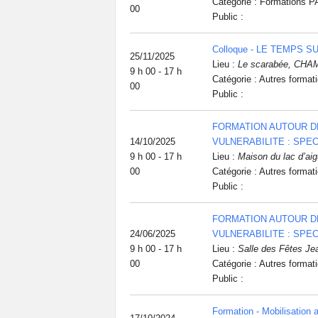
Catégorie : Formations 
00
Public :
Colloque - LE TEMPS 
25/11/2025
Lieu :
Le scarabée, CH
9 h 00 - 17 h
Catégorie : Autres format
00
Public :
FORMATION AUTOUR DE
14/10/2025
VULNERABILITE : SPE
9 h 00 - 17 h
Lieu :
Maison du lac d’ai
00
Catégorie : Autres format
Public :
FORMATION AUTOUR DE
24/06/2025
VULNERABILITE : SPE
9 h 00 - 17 h
Lieu :
Salle des Fêtes Je
00
Catégorie : Autres format
Public :
Formation - Mobilisation a