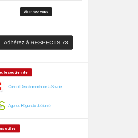
Adhérez à RESPECTS 73
c le soutien de
Conseil Départemental de la Savoie
Agence Régionale de Santé
ns utiles