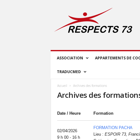
R
E
S
P
E
C
T
S
ASSOCIATION
APPARTEMENTS DE CO
7
3
TRADUCMED
Accueil
Archives des formations
Archives des formation
Date / Heure
Formation
FORMATION PACHA
02/04/2026
Lieu :
ESPOIR 73, Franci
9 h 00 - 16 h