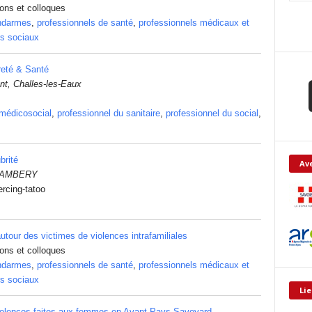
ions et colloques
ndarmes
,
professionnels de santé
,
professionnels médicaux et
rs sociaux
eté & Santé
nt, Challes-les-Eaux
 médicosocial
,
professionnel du sanitaire
,
professionnel du social
,
brité
Ave
HAMBERY
ercing-tatoo
utour des victimes de violences intrafamiliales
ions et colloques
ndarmes
,
professionnels de santé
,
professionnels médicaux et
rs sociaux
Lie
violences faites aux femmes en Avant-Pays Savoyard