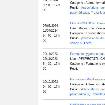
17/10/2024
Catégorie : Autres format
9 h 00 - 17 h
Public :
Associations
,
ge
00
paramédicaux
,
Travailleu
CO- FORMATION : Pauvr
07/03/2024 -
Lieu :
Maison Saint-Vince
11/04/2024
Catégorie : Co-formations
9 h 00 - 17 h
Public :
professionnel du
00
salarié ou libéral
20/11/2023 -
Formation hygiène et salu
22/11/2023
Lieu :
RESPECTS73, C
8 h 30 - 17 h
Catégorie : Formations pi
30
Public :
Formation - Mobilisation a
10/10/2023
Catégorie : Autres format
9 h 00 - 17 h
Public :
Associations
,
ge
00
paramédicaux
,
Travailleu
Mobilisation autour des 