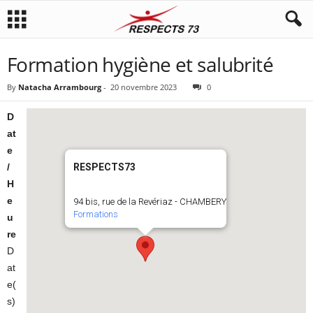
Formation hygiène et salubrité
By
Natacha Arrambourg
-
20 novembre 2023
0
D
at
e
/
RESPECTS73
H
e
94 bis, rue de la Revériaz - CHAMBERY
Formations
u
re
D
at
e(
s)