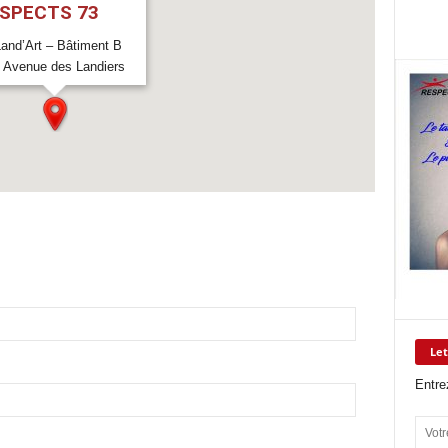
SPECTS 73
and’Art – Bâtiment B
, Avenue des Landiers
00 Chambéry
phone : 04.15.54.18.10
Let
Entre