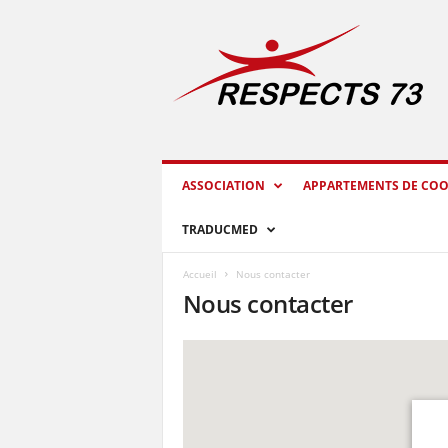
R
E
S
P
E
C
T
S
ASSOCIATION
APPARTEMENTS DE COO
7
3
TRADUCMED
Accueil
Nous contacter
Nous contacter