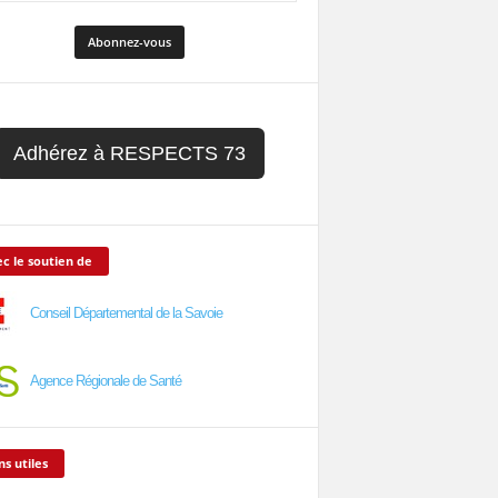
Adhérez à RESPECTS 73
c le soutien de
Conseil Départemental de la Savoie
Agence Régionale de Santé
ns utiles