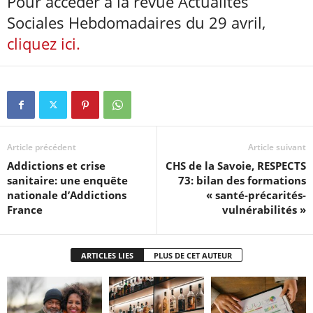
Pour accéder à la revue Actualités
Sociales Hebdomadaires du 29 avril,
cliquez ici.
Article précédent
Article suivant
Addictions et crise
CHS de la Savoie, RESPECTS
sanitaire: une enquête
73: bilan des formations
nationale d’Addictions
« santé-précarités-
France
vulnérabilités »
ARTICLES LIES
PLUS DE CET AUTEUR