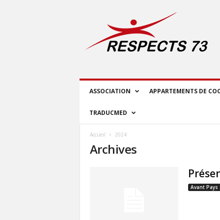
R
E
S
P
E
C
T
S
ASSOCIATION
APPARTEMENTS DE CO
7
3
TRADUCMED
Accueil
2024
Archives
Présen
Avant Pays