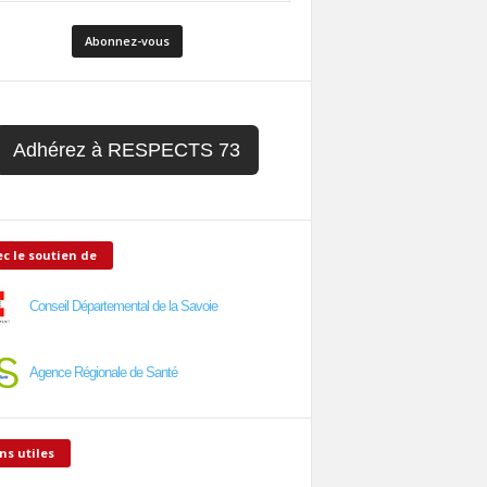
Adhérez à RESPECTS 73
c le soutien de
Conseil Départemental de la Savoie
Agence Régionale de Santé
ns utiles