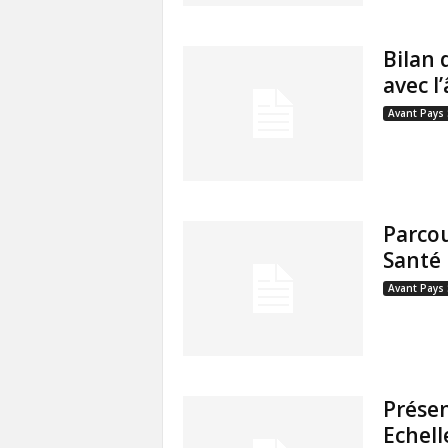
Bilan 
avec l
Avant Pays
Parcou
Santé
Avant Pays
Présen
Echell