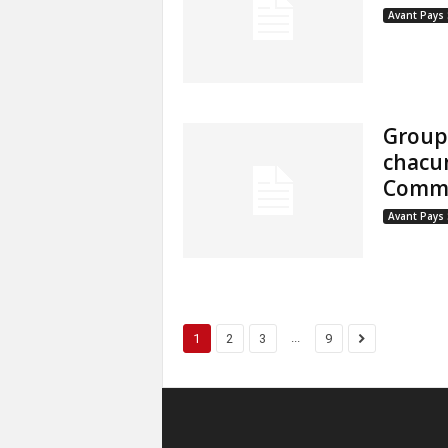
Avant Pays
Group
chacu
Commu
Avant Pays
...
1
2
3
9