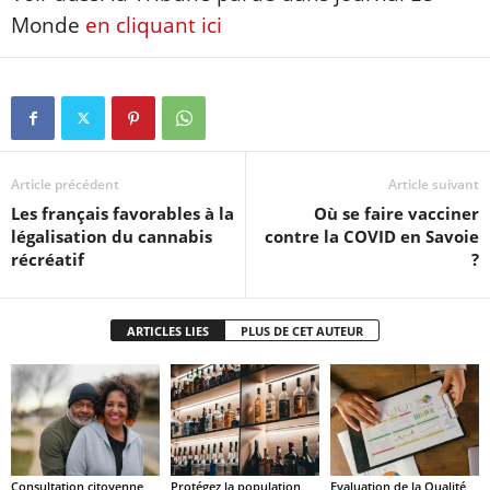
Monde
en cliquant ici
Article précédent
Article suivant
Les français favorables à la
Où se faire vacciner
légalisation du cannabis
contre la COVID en Savoie
récréatif
?
ARTICLES LIES
PLUS DE CET AUTEUR
Consultation citoyenne
Protégez la population
Evaluation de la Qualité