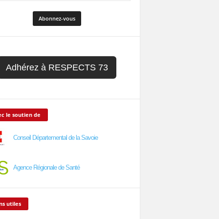
Adhérez à RESPECTS 73
c le soutien de
Conseil Départemental de la Savoie
Agence Régionale de Santé
ns utiles