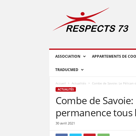
R
E
S
P
E
C
T
S
ASSOCIATION
APPARTEMENTS DE COO
7
3
TRADUCMED
Accueil
Actualités
Combe de Savoie: Le Pélican 
ACTUALITÉS
Combe de Savoie: 
permanence tous l
30 avril 2021