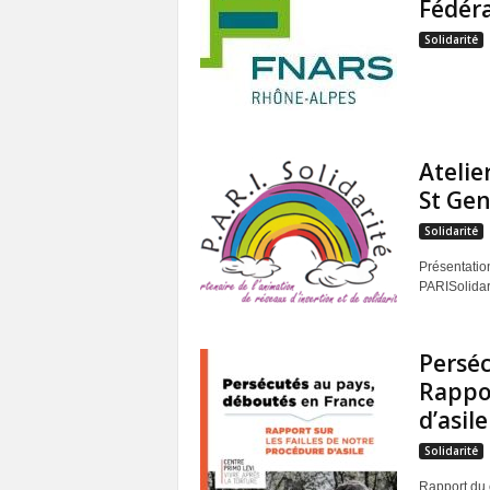
Fédéra
Solidarité
Atelie
St Gen
Solidarité
Présentation
PARISolidar
Perséc
Rappor
d’asile
Solidarité
Rapport du 