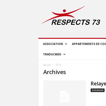
R
E
S
P
E
C
T
S
ASSOCIATION
APPARTEMENTS DE CO
7
3
TRADUCMED
Accueil
2019
Archives
Relaye
Solidarité