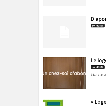
Diapo
Solidarité
Le log
Solidarité
Bilan et pr
« Loge