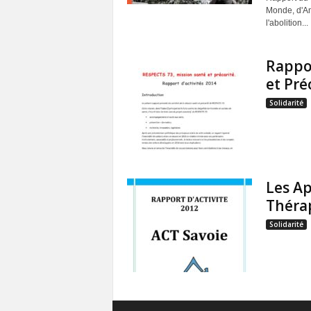
Monde, d'Am
l'abolition...
Rappor
et Pré
Solidarité
Les A
Thérap
Solidarité