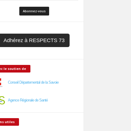
Adhérez à RESPECTS 73
c le soutien de
Conseil Départemental de la Savoie
Agence Régionale de Santé
ns utiles