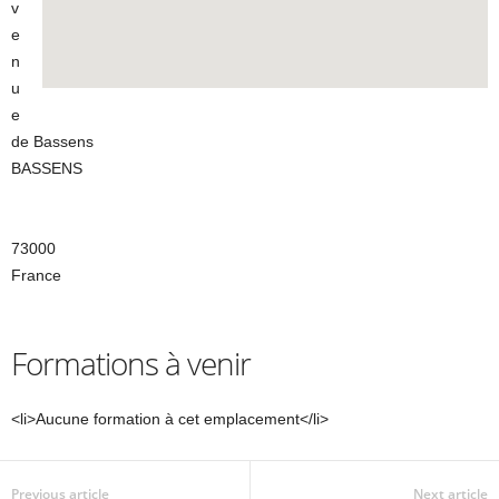
v
e
n
u
e
de Bassens
BASSENS
73000
France
Formations à venir
<li>Aucune formation à cet emplacement</li>
Previous article
Next article