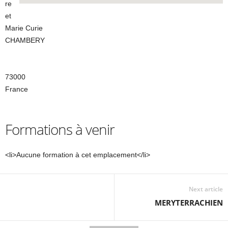
re
et
Marie Curie
CHAMBERY
73000
France
Formations à venir
<li>Aucune formation à cet emplacement</li>
Next article
MERYTERRACHIEN