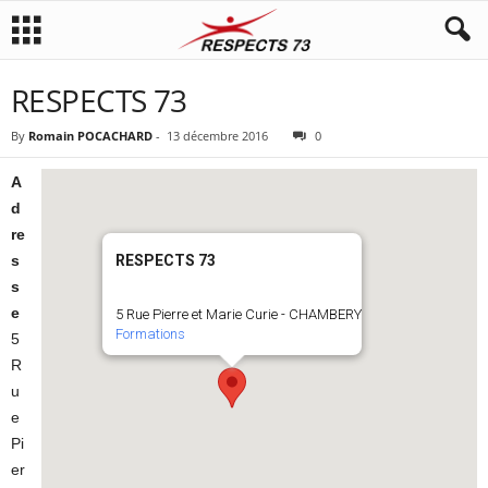
RESPECTS 73
By
Romain POCACHARD
-
13 décembre 2016
0
A
d
re
s
RESPECTS 73
s
e
5 Rue Pierre et Marie Curie - CHAMBERY
Formations
5
R
u
e
Pi
er