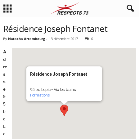
Résidence Joseph Fontanet
By
Natacha Arrambourg
-
13 décembre 2017
0
A
d
re
s
Résidence Joseph Fontanet
s
e
95 bd Lepic - Aix les bains
Formations
9
5
b
d
L
e