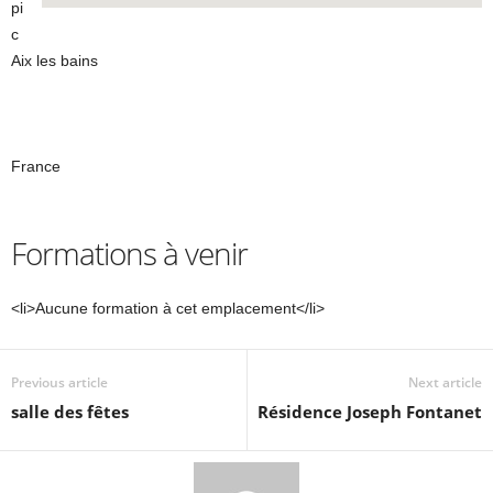
pi
c
Aix les bains
France
Formations à venir
<li>Aucune formation à cet emplacement</li>
Previous article
Next article
salle des fêtes
Résidence Joseph Fontanet