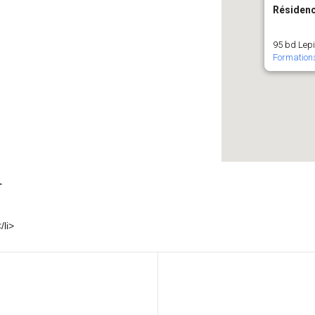
Résidenc
95 bd Lepic
Formation
r
li>