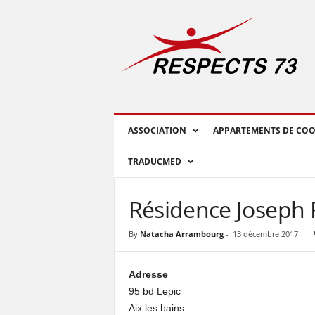
R
E
S
P
E
C
T
S
ASSOCIATION
APPARTEMENTS DE COO
7
3
TRADUCMED
Résidence Joseph 
By
Natacha Arrambourg
-
13 décembre 2017
Adresse
95 bd Lepic
Aix les bains