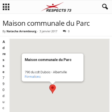
Maison communale du Parc
By
Natacha Arrambourg
-
3 janvier 2017
0
A
d
re
s
Maison communale du Parc
s
e
790 du cdt Dubois - Albertville
Formations
7
9
0
d
u
c