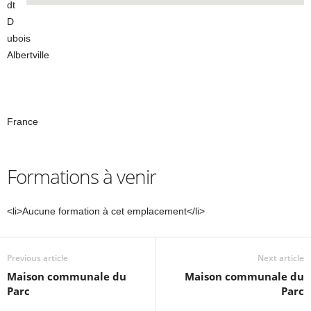
dt
D
ubois
Albertville
France
Formations à venir
<li>Aucune formation à cet emplacement</li>
Previous article
Next article
Maison communale du
Maison communale du
Parc
Parc