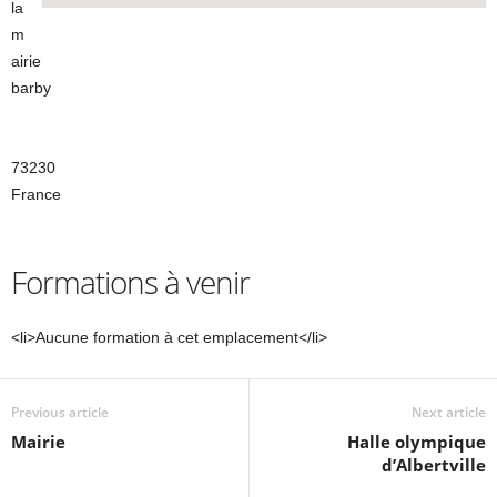
la
m
airie
barby
73230
France
Formations à venir
<li>Aucune formation à cet emplacement</li>
Previous article
Next article
Mairie
Halle olympique
d’Albertville