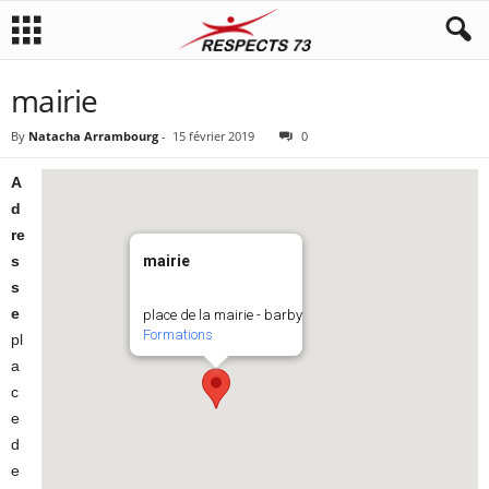
mairie
By
Natacha Arrambourg
-
15 février 2019
0
A
d
re
s
mairie
s
e
place de la mairie - barby
Formations
pl
a
c
e
d
e