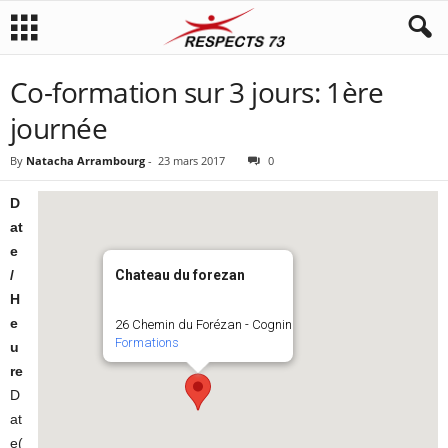
Co-formation sur 3 jours: 1ère
journée
By
Natacha Arrambourg
-
23 mars 2017
0
D
at
e
/
Chateau du forezan
H
e
26 Chemin du Forézan - Cognin
Formations
u
re
D
at
e(