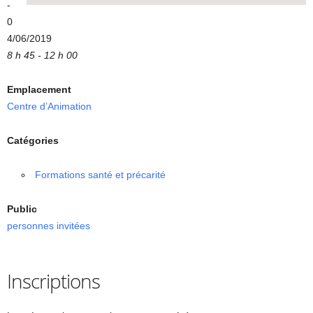
-
0
4/06/2019
8 h 45 - 12 h 00
Emplacement
Centre d’Animation
Catégories
Formations santé et précarité
Public
personnes invitées
Inscriptions