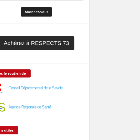
Adhérez à RESPECTS 73
c le soutien de
Conseil Départemental de la Savoie
Agence Régionale de Santé
ns utiles