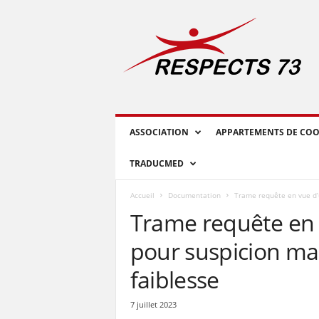
R
E
S
P
E
C
T
S
ASSOCIATION
APPARTEMENTS DE COO
7
3
TRADUCMED
Accueil
Documentation
Trame requête en vue d’
Trame requête en 
pour suspicion ma
faiblesse
7 juillet 2023