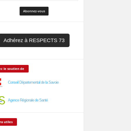
Adhérez à RESPECTS 73
c le soutien de
Conseil Départemental de la Savoie
Agence Régionale de Santé
ns utiles