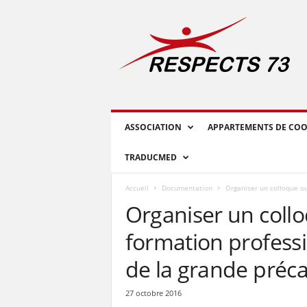
R
E
S
P
E
C
T
S
ASSOCIATION
APPARTEMENTS DE COO
7
3
TRADUCMED
Accueil
Documentation
Organiser un colloque ou
Organiser un coll
formation professi
de la grande précar
27 octobre 2016