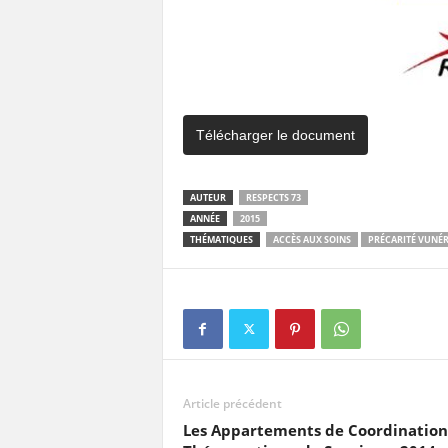
Télécharger le document
AUTEUR
RESPECTS 73
ANNÉE
2015
THÉMATIQUES
ACCÈS AUX SOINS
PRÉCARITÉ VUNÉR
Article précédent
Les Appartements de Coordination