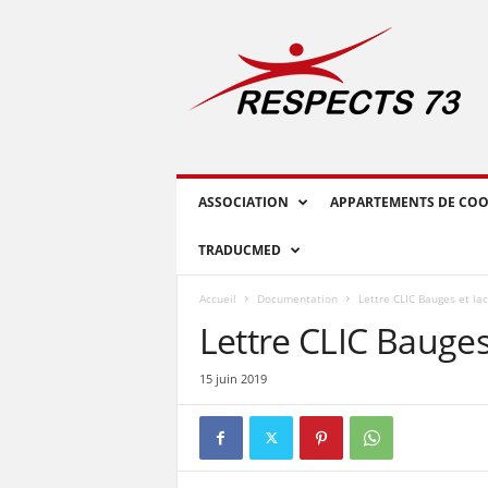
R
E
S
P
E
C
T
S
ASSOCIATION
APPARTEMENTS DE COO
7
3
TRADUCMED
Accueil
Documentation
Lettre CLIC Bauges et l
Lettre CLIC Bauge
15 juin 2019