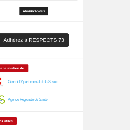
Adhérez à RESPECTS 73
c le soutien de
Conseil Départemental de la Savoie
Agence Régionale de Santé
ns utiles