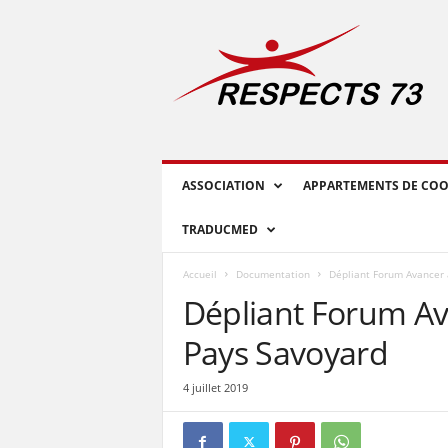
R
E
S
P
E
C
T
S
ASSOCIATION
APPARTEMENTS DE COO
7
3
TRADUCMED
Accueil
Documentation
Dépliant Forum Avancer 
Dépliant Forum Av
Pays Savoyard
4 juillet 2019