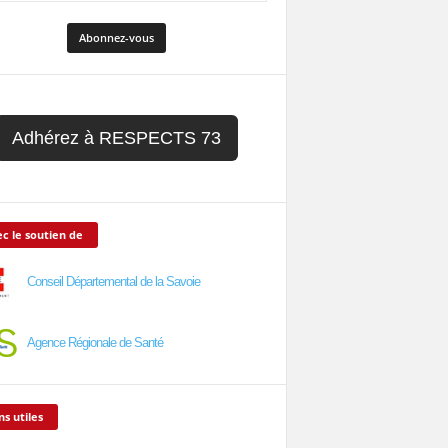
Adhérez à RESPECTS 73
c le soutien de
Conseil Départemental de la Savoie
Agence Régionale de Santé
ns utiles