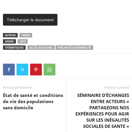
Télécharger le document
AUTEUR
FNARS
ANNÉE
2015
THÉMATIQUES
ACCÈS AUX SOINS
PRÉCARITÉ VUNÉRABILITÉ
Article précédent
Article suivant
État de santé et conditions
SÉMINAIRE D’ÉCHANGES
de vie des populations
ENTRE ACTEURS «
sans domicile
PARTAGEONS NOS
EXPÉRIENCES POUR AGIR
SUR LES INÉGALITÉS
SOCIALES DE SANTE »