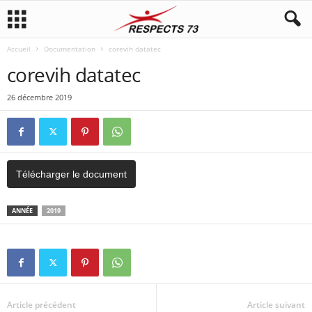
Accueil
Documentation
corevih datatec
corevih datatec
26 décembre 2019
Télécharger le document
ANNÉE
2019
Article précédent
Article suivant