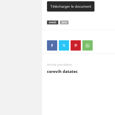
Télécharger le document
ANNÉE
2019
Article précédent
corevih datatec