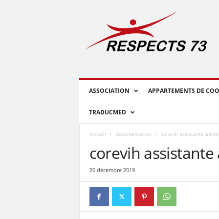
R
E
S
P
E
C
T
S
ASSOCIATION
APPARTEMENTS DE COO
7
3
TRADUCMED
Accueil
Documentation
corevih assistante admin
corevih assistante
26 décembre 2019