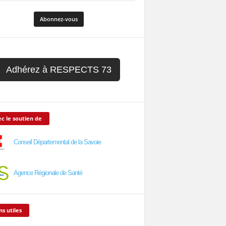
Adhérez à RESPECTS 73
c le soutien de
Conseil Départemental de la Savoie
Agence Régionale de Santé
ns utiles