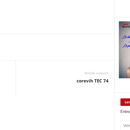
Article suivant
corevih TEC 74
Let
Entre