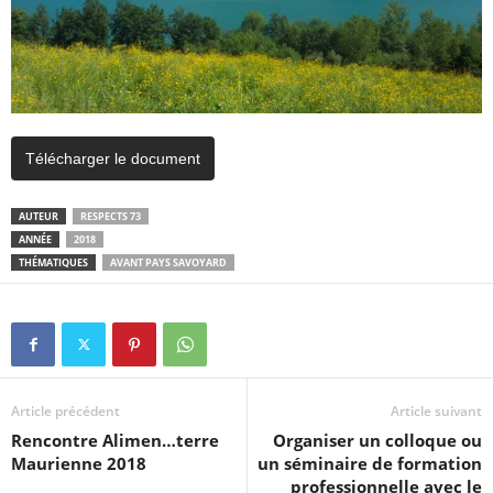
Télécharger le document
AUTEUR
RESPECTS 73
ANNÉE
2018
THÉMATIQUES
AVANT PAYS SAVOYARD
Article précédent
Article suivant
Rencontre Alimen…terre
Organiser un colloque ou
Maurienne 2018
un séminaire de formation
professionnelle avec le