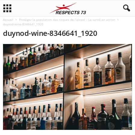
Accueil
Protégez la population des risques de l’alcool – La santé en action
duynod-wine-8346641_1920
duynod-wine-8346641_1920