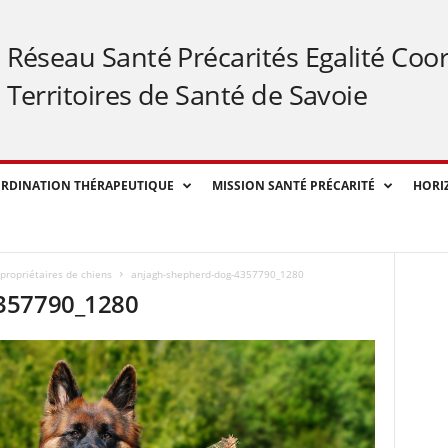
Réseau Santé Précarités Egalité Coo
Territoires de Santé de Savoie
RDINATION THÉRAPEUTIQUE
MISSION SANTÉ PRÉCARITÉ
HORI
 propriétaires de chiens
anjagh-shepherd-dog-4357790_1280
357790_1280