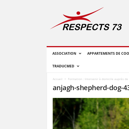
R
E
S
P
E
C
T
S
ASSOCIATION
APPARTEMENTS DE COO
7
3
TRADUCMED
Accueil
Formation : Intervenir à domicile auprès de
anjagh-shepherd-dog-4