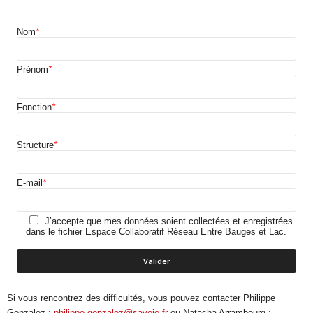
Nom
*
Prénom
*
Fonction
*
Structure
*
E-mail
*
J’accepte que mes données soient collectées et enregistrées
dans le fichier Espace Collaboratif Réseau Entre Bauges et Lac.
Si vous rencontrez des difficultés, vous pouvez contacter Philippe
Gonzalez :
philippe.gonzalez@savoie.fr
ou Natacha Arrambourg :