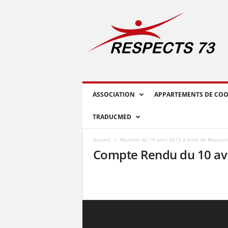
R
E
S
P
E
C
T
S
ASSOCIATION
APPARTEMENTS DE COO
7
3
TRADUCMED
Accueil
Réunion du 10 avril 2015 à Pont de Beauvoi
Compte Rendu du 10 avr