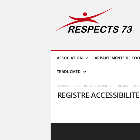
R
E
S
P
E
C
T
S
ASSOCIATION
APPARTEMENTS DE COO
7
3
TRADUCMED
Accueil
REGISTRE D’ACCESSIBILITE
REGISTRE ACCE
REGISTRE ACCESSIBILITE