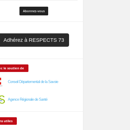
Adhérez à RESPECTS 73
c le soutien de
Conseil Départemental de la Savoie
Agence Régionale de Santé
ns utiles