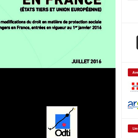
Ave
Lie