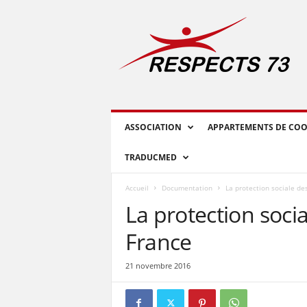
R
E
S
P
E
C
T
S
ASSOCIATION
APPARTEMENTS DE COO
7
3
TRADUCMED
Accueil
Documentation
La protection sociale de
La protection soci
France
21 novembre 2016