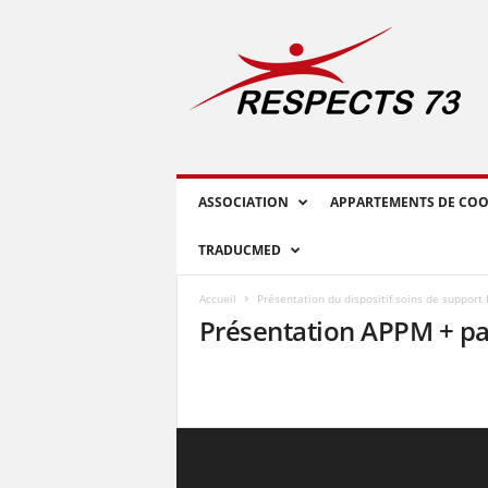
R
E
S
P
E
C
T
S
ASSOCIATION
APPARTEMENTS DE COO
7
3
TRADUCMED
Accueil
Présentation du dispositif soins de support 
Présentation APPM + pa