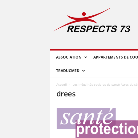
R
E
S
P
E
C
T
S
ASSOCIATION
APPARTEMENTS DE COO
7
3
TRADUCMED
Accueil
Les inégalités sociales de santé Actes du 
drees