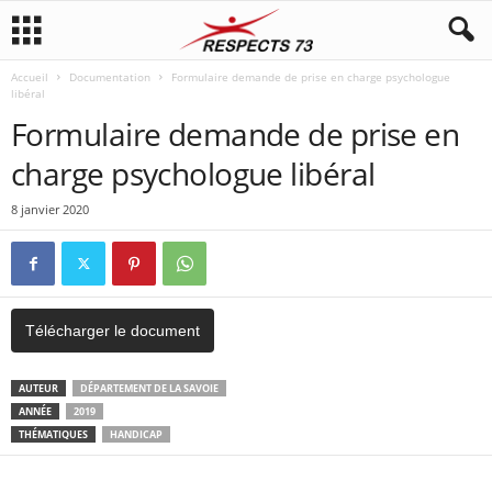
Accueil
Documentation
Formulaire demande de prise en charge psychologue
libéral
Formulaire demande de prise en
charge psychologue libéral
8 janvier 2020
Télécharger le document
AUTEUR
DÉPARTEMENT DE LA SAVOIE
ANNÉE
2019
THÉMATIQUES
HANDICAP