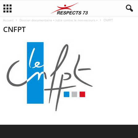
Accueil
Dossier documentaire « lutte contre le non-recours »
CNFPT
CNFPT