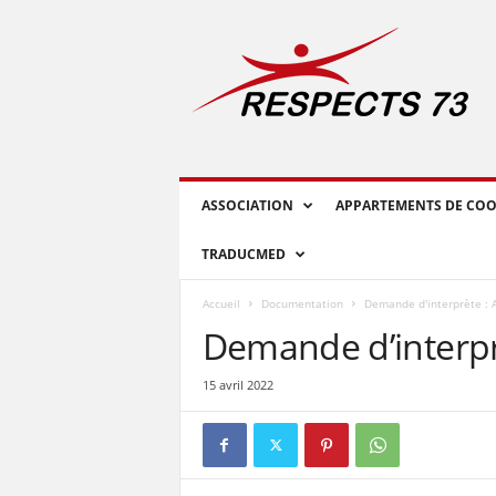
R
E
S
P
E
C
T
S
ASSOCIATION
APPARTEMENTS DE COO
7
3
TRADUCMED
Accueil
Documentation
Demande d'interprète : 
Demande d’interp
15 avril 2022