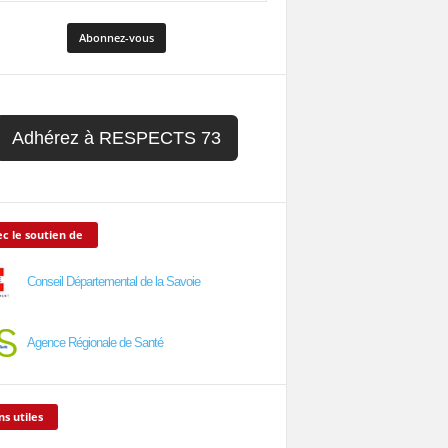
Adhérez à RESPECTS 73
c le soutien de
Conseil Départemental de la Savoie
Agence Régionale de Santé
ns utiles