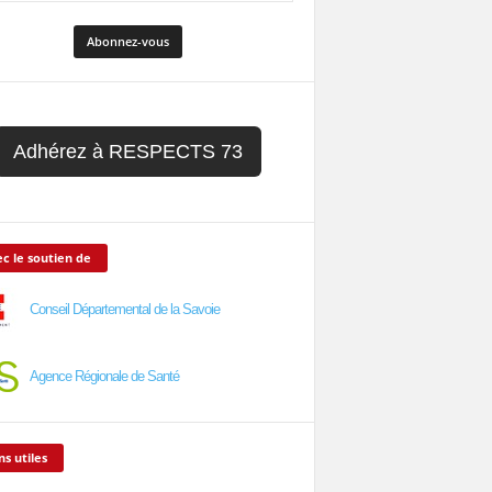
Adhérez à RESPECTS 73
c le soutien de
Conseil Départemental de la Savoie
Agence Régionale de Santé
ns utiles