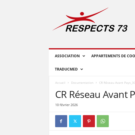
R
E
S
P
E
C
T
S
ASSOCIATION
APPARTEMENTS DE COO
7
3
TRADUCMED
Accueil
Documentation
CR Réseau Avant Pays_3
CR Réseau Avant P
10 février 2026