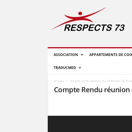
R
E
S
P
E
C
T
S
ASSOCIATION
APPARTEMENTS DE COO
7
3
TRADUCMED
Accueil
compte rendu réunion du 14 février 2020 A
Compte Rendu réunion d