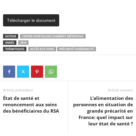
Télécharger le document
AUTEUR
CENTRE HOSPITALIER CHAMBÉRY MÉTROPOLE
ANNÉE
2014
THÉMATIQUES
ACCÈS AUX SOINS
PRÉCARITÉ VUNÉRABILITÉ
Article précédent
Article suivant
État de santé et
L’alimentation des
renoncement aux soins
personnes en situation de
des bénéficiaires du RSA
grande précarité en
France: quel impact sur
leur état de santé ?