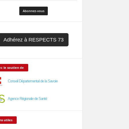
Adhérez à RESPECTS 73
c le soutien de
Conseil Départemental de la Savoie
Agence Régionale de Santé
ns utiles