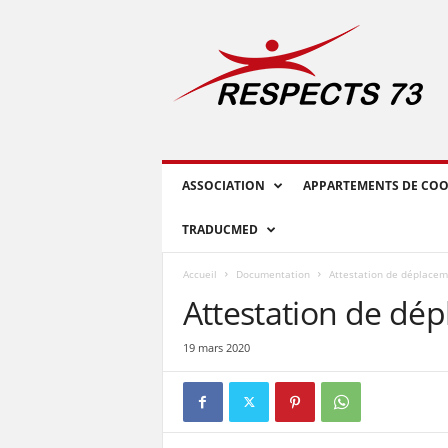
R
E
S
P
E
C
T
S
ASSOCIATION
APPARTEMENTS DE COO
7
3
TRADUCMED
Accueil
Documentation
Attestation de déplacem
Attestation de dé
19 mars 2020