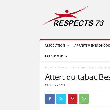
R
E
S
P
E
C
T
S
ASSOCIATION
APPARTEMENTS DE COO
7
3
TRADUCMED
Accueil
Documentation
Attert du tabac Besoin d
Attert du tabac Be
23 octobre 2019