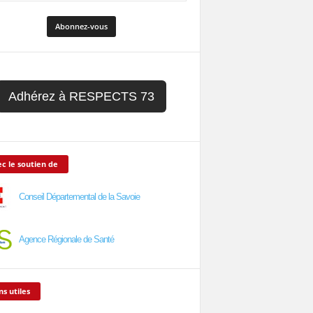
Adhérez à RESPECTS 73
c le soutien de
Conseil Départemental de la Savoie
Agence Régionale de Santé
ns utiles