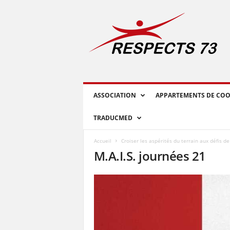
R
E
S
P
E
C
T
S
ASSOCIATION
APPARTEMENTS DE COO
7
3
TRADUCMED
Accueil
Croiser les aspérités du terrain aux défis de
M.A.I.S. journées 21