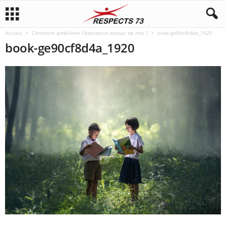
Accueil
Comment améliorer l’éducation autour de moi ?
book-ge90cf8d4a_1920
book-ge90cf8d4a_1920