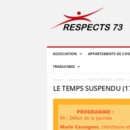
R
E
S
P
E
C
T
S
ASSOCIATION
APPARTEMENTS DE COO
7
3
TRADUCMED
Accueil
Colloque : LE TEMPS SUSPENDU – REPLAY
LE TEMPS SUSPENDU (1