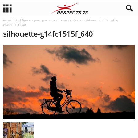
Accueil
Aller-vers pour promouvoir la santé des populations
silhouette-
g14fc1515f_640
silhouette-g14fc1515f_640